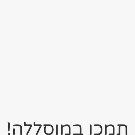
תמכו במוסללה!